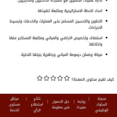
ادارة عمليات التنسيق مع الشركاء الداخليين والخارجيين.
اعداد الخطة الاستراتيجية ومتابعة تنفيذها.
التطوير والتحسين المستمر على العمليات والخدمات وتبسيط
الاجراءات.
استملاك وتخصيص الاراضي والمباني ومتابعة المستاجر منها
واخلائها.
صيانة وضمان ديمومة المباني وجاهزية بنيتها التحتية.
كيف تقيم محتوى الصفحة؟
مدونة
نتائج
ميثاق
روابط
حق الحصول
السلوك
استطلاع
مستوى
مفيدة
على معلومة
الوظيفي
الرأي
الخدمة